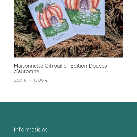
Maisonnette Citrouille- Edition Douceur
d’automne
Plage
5,00
€
–
13,00
€
de
prix :
5,00 €
à
13,00 €
Informations