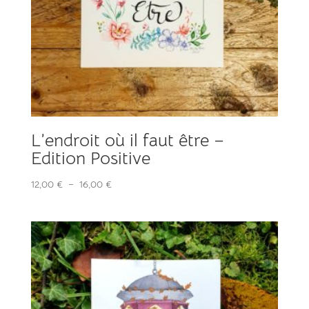
L’endroit où il faut être –
Edition Positive
Plage
12,00
€
–
16,00
€
de
prix :
12,00 €
à
16,00 €