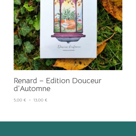
Renard – Edition Douceur
d’Automne
Plage
5,00
€
–
13,00
€
de
prix :
5,00 €
à
13,00 €