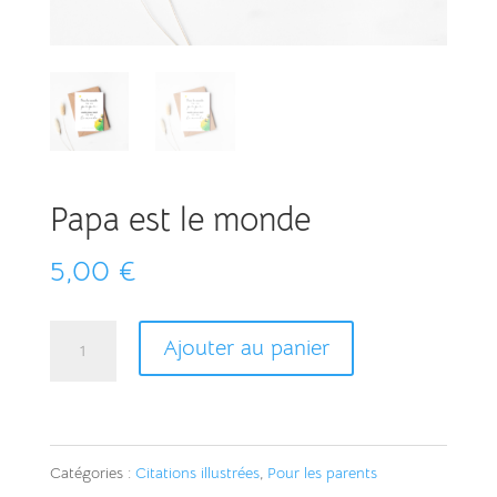
Papa est le monde
5,00
€
quantité
A
Ajouter au panier
de
l
Papa
t
est
e
Catégories :
Citations illustrées
,
Pour les parents