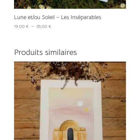
Lune et/ou Soleil – Les Inséparables
Plage
19,00
€
–
35,00
€
de
prix :
19,00 €
Produits similaires
à
35,00 €