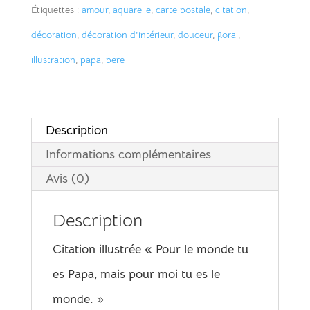
le
r
Étiquettes :
amour
,
aquarelle
,
carte postale
,
citation
,
monde
n
décoration
,
décoration d'intérieur
,
douceur
,
floral
,
a
illustration
,
papa
,
pere
t
i
v
Description
e
Informations complémentaires
:
Avis (0)
Description
Citation illustrée « Pour le monde tu
es Papa, mais pour moi tu es le
monde.
»