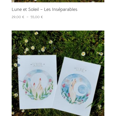
Lune et Soleil – Les Inséparables
Plage
29,00
€
–
55,00
€
de
prix :
29,00 €
à
55,00 €