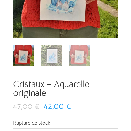
Cristaux – Aquarelle
originale
Le
Le
47,00
€
42,00
€
prix
prix
Rupture de stock
initial
actuel