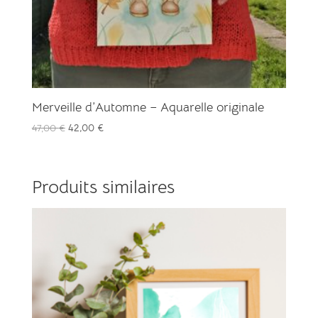
Merveille d’Automne – Aquarelle originale
Le
Le
47,00
€
42,00
€
prix
prix
initial
actuel
était :
est :
Produits similaires
47,00 €.
42,00 €.