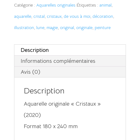
Catégorie :
Aquarelles originales
était :
est :
Étiquettes :
animal
,
aquarelle
,
cristal
,
47,00 €.
cristaux
,
de vous à moi
42,00 €.
,
décoration
,
illustration
,
lune
,
magie
,
original
,
originale
,
peinture
Description
Informations complémentaires
Avis (0)
Description
Aquarelle originale « Cristaux »
(2020)
Format 180 x 240 mm