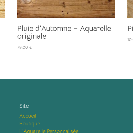
Pluie d’Automne – Aquarelle
P
originale
10
79,00
€
Site
Accueil
Boutique
L’Aquarelle Personnalisée