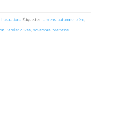
t
e
,
Illustrations
Étiquettes :
amiens
,
automne
,
bière
,
r
ion
,
l'atelier d'ikaa
,
novembre
,
pretresse
n
a
t
i
v
e
: