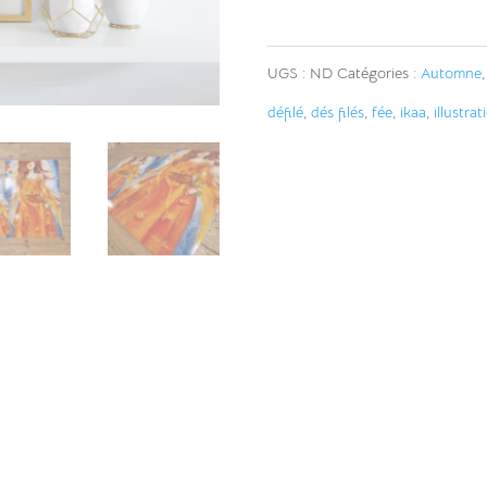
Prêtresse
d'Automne
UGS :
ND
Catégories :
Automne
défilé
,
dés filés
,
fée
,
ikaa
,
illustrat