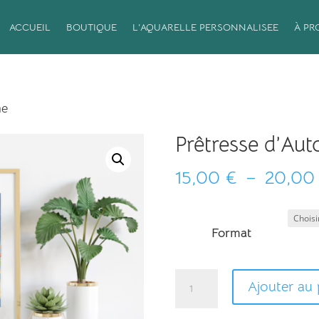
ACCUEIL
BOUTIQUE
L’AQUARELLE PERSONNALISEE
À PR
ne
Prêtresse d’Au
15,00
€
–
20,0
Format
quantité
Ajouter au 
de