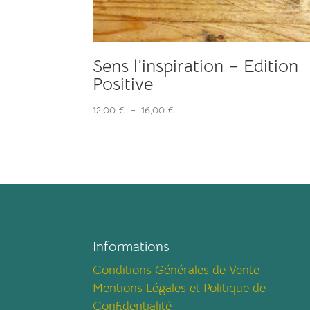
Sens l’inspiration – Edition
Positive
Plage
12,00
€
–
16,00
€
de
prix :
12,00 €
à
16,00 €
Informations
Conditions Générales de Vente
Mentions Légales et Politique de
Confidentialité