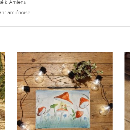
tué à Amiens
rant amiénoise