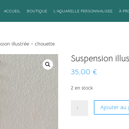
ACCUEIL
BOUTIQUE
L’AQUARELLE PERSONNALISEE
À PR
sion illustrée – chouette
Suspension illu
35,00
€
2 en stock
quantité
Ajouter au 
de
Suspension