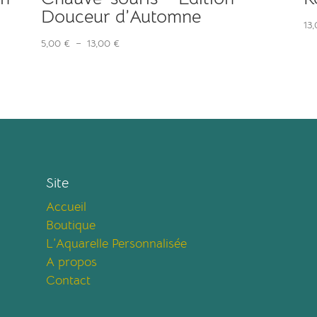
Douceur d’Automne
13
Plage
5,00
€
–
13,00
€
de
prix :
5,00 €
à
13,00 €
Site
Accueil
Boutique
L’Aquarelle Personnalisée
A propos
Contact