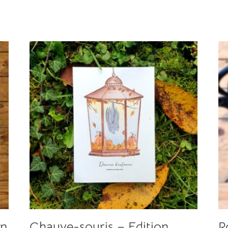
on
Chauve-souris – Edition
R