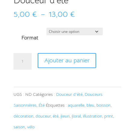
Douceur d’été
Plage
5,00
€
–
13,00
€
de
prix :
Format
5,00 €
à
quantité
A
Ajouter au panier
13,00 €
de
l
Vélo
t
fleuri
e
UGS :
ND
Catégories :
Douceur d'été
,
Douceurs
-
r
Saisonnières
,
Été
Étiquettes :
aquarelle
,
bleu
,
boisson
,
Edition
n
décoration
,
douceur
,
été
,
fleuri
,
floral
,
illustration
,
print
,
Douceur
a
saison
,
vélo
d'été
t