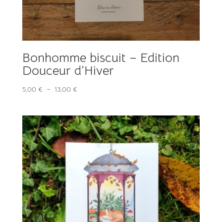
Bonhomme biscuit – Edition
Douceur d’Hiver
Plage
5,00
€
–
13,00
€
de
prix :
5,00 €
à
13,00 €