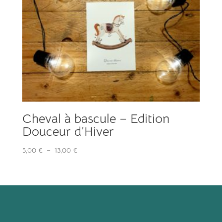
Cheval à bascule – Edition
Douceur d’Hiver
Plage
5,00
€
–
13,00
€
de
prix :
5,00 €
à
13,00 €