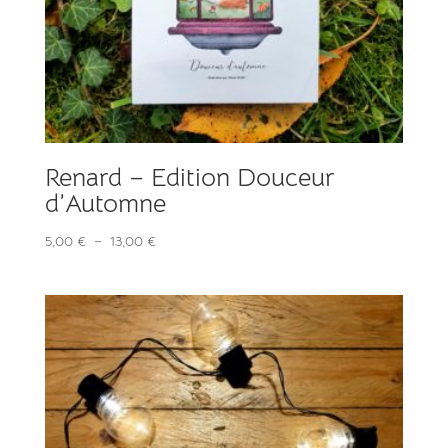
Renard – Edition Douceur
d’Automne
Plage
5,00
€
–
13,00
€
de
prix :
5,00 €
à
13,00 €