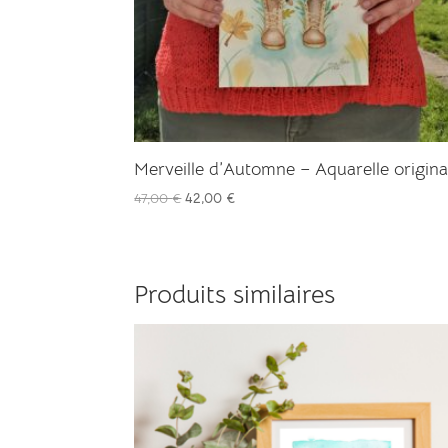
Merveille d’Automne – Aquarelle origina
Le
Le
47,00
€
42,00
€
prix
prix
initial
actuel
était :
est :
Produits similaires
47,00 €.
42,00 €.