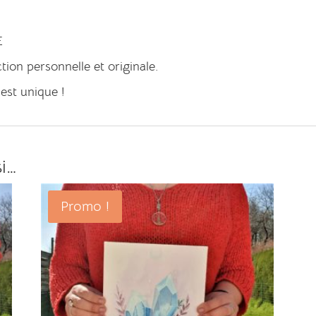
E
on personnelle et originale.
 est unique !
si…
Promo !