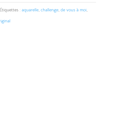
e
Étiquettes :
aquarelle
,
challenge
,
de vous à moi
,
iginal
n
a
v
e