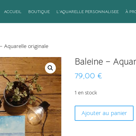
ACCUEIL
BOUTIQUE
L’AQUARELLE PERSONNALISEE
À PR
– Aquarelle originale
Baleine – Aquare
79,00
€
1 en stock
quantité
Ajouter au panier
de
l
Baleine
t